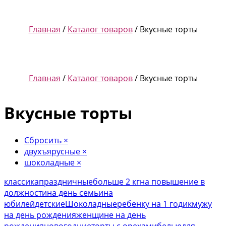
Главная
/
Каталог товаров
/ Вкусные торты
Главная
/
Каталог товаров
/ Вкусные торты
Вкусные торты
Сбросить
×
двухъярусные
×
шоколадные
×
классика
праздничные
больше 2 кг
на повышение в
должности
на день семьи
на
юбилей
детские
Шоколадные
ребенку на 1 годик
мужу
на день рождения
женщине на день
рождения
новогодние
торты с орехами
белые
для