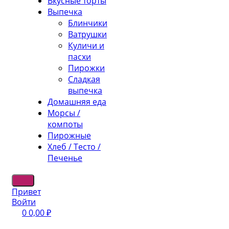
Вкусные торты
Выпечка
Блинчики
Ватрушки
Куличи и
пасхи
Пирожки
Сладкая
выпечка
Домашняя еда
Морсы /
компоты
Пирожные
Хлеб / Тесто /
Печенье
Привет
Войти
0
0,00
₽