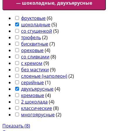
— шоколадные, двухъярусные
фруктовые
(
6
)
шоколадные
(
5
)
со сгущенкой
(
5
)
трюфель
(
2
)
бисквитные
(
7
)
ореховые
(
4
)
со сливками
(
8
)
с кремом
(
9
)
без мастики
(
9
)
слоеные (наполеон)
(
2
)
серийные
(
1
)
двухъярусные
(
4
)
кремовые
(
4
)
2 шоколада
(
4
)
классические
(
8
)
многоярусные
(
2
)
Показать
(
8
)