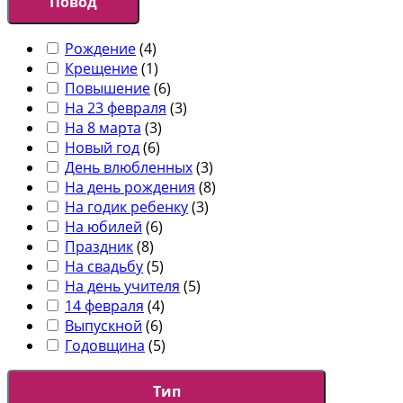
Повод
Рождение
(
4
)
Крещение
(
1
)
Повышение
(
6
)
На 23 февраля
(
3
)
На 8 марта
(
3
)
Новый год
(
6
)
День влюбленных
(
3
)
На день рождения
(
8
)
На годик ребенку
(
3
)
На юбилей
(
6
)
Праздник
(
8
)
На свадьбу
(
5
)
На день учителя
(
5
)
14 февраля
(
4
)
Выпускной
(
6
)
Годовщина
(
5
)
Тип