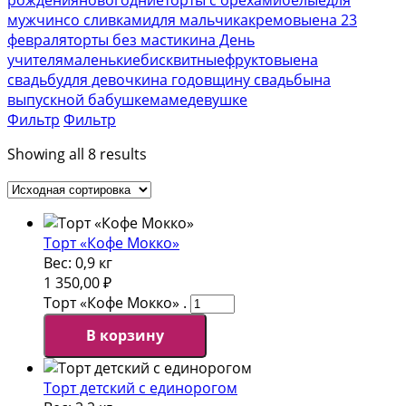
мужчин
со сливками
для мальчика
кремовые
на 23
февраля
торты без мастики
на День
учителя
маленькие
бисквитные
фруктовые
на
свадьбу
для девочки
на годовщину свадьбы
на
выпускной
бабушке
маме
девушке
Фильтр
Фильтр
Showing all 8 results
Торт «Кофе Мокко»
Вес:
0,9 кг
1 350,00
₽
Торт «Кофе Мокко» .
В корзину
Торт детский с единорогом