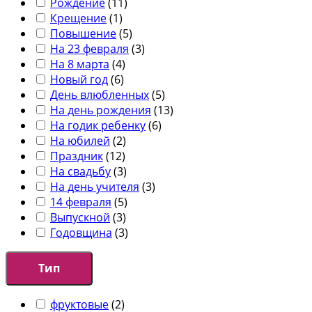
Рождение
(
11
)
Крещение
(
1
)
Повышение
(
5
)
На 23 февраля
(
3
)
На 8 марта
(
4
)
Новый год
(
6
)
День влюбленных
(
5
)
На день рождения
(
13
)
На годик ребенку
(
6
)
На юбилей
(
2
)
Праздник
(
12
)
На свадьбу
(
3
)
На день учителя
(
3
)
14 февраля
(
5
)
Выпускной
(
3
)
Годовщина
(
3
)
Тип
фруктовые
(
2
)