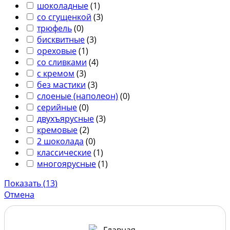
шоколадные
(
1
)
со сгущенкой
(
3
)
трюфель
(
0
)
бисквитные
(
3
)
ореховые
(
1
)
со сливками
(
4
)
с кремом
(
3
)
без мастики
(
3
)
слоеные (наполеон)
(
0
)
серийные
(
0
)
двухъярусные
(
3
)
кремовые
(
2
)
2 шоколада
(
0
)
классические
(
1
)
многоярусные
(
1
)
Показать
(
13
)
Отмена