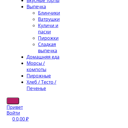
Вкусные торты
Выпечка
Блинчики
Ватрушки
Куличи и
пасхи
Пирожки
Сладкая
выпечка
Домашняя еда
Морсы /
компоты
Пирожные
Хлеб / Тесто /
Печенье
Привет
Войти
0
0,00
₽