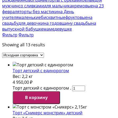
мужчин
со сливками
для мальчика
кремовые
на 23
февраля
торты без мастики
на День
учителя
маленькие
бисквитные
фруктовые
на
свадьбу
для девочки
на годовщину свадьбы
на
выпускной
бабушке
маме
девушке
Фильтр
Фильтр
Showing all 13 results
Торт детский с единорогом
Вес:
2,2 кг
4 950,00
₽
Торт детский с единорогом .
В корзину
Торт «Сникерс монстрик» детский