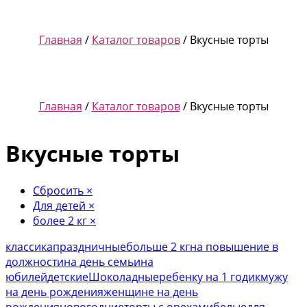
Главная
/
Каталог товаров
/ Вкусные торты
Главная
/
Каталог товаров
/ Вкусные торты
Вкусные торты
Сбросить
×
Для детей
×
более 2 кг
×
классика
праздничные
больше 2 кг
на повышение в
должности
на день семьи
на
юбилей
детские
Шоколадные
ребенку на 1 годик
мужу
на день рождения
женщине на день
рождения
новогодние
торты с орехами
белые
для