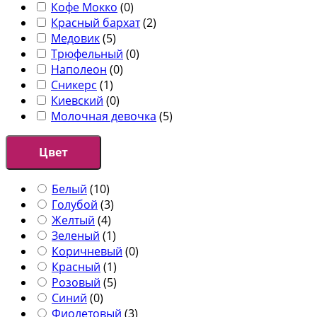
Кофе Мокко
(
0
)
Красный бархат
(
2
)
Медовик
(
5
)
Трюфельный
(
0
)
Наполеон
(
0
)
Сникерс
(
1
)
Киевский
(
0
)
Молочная девочка
(
5
)
Цвет
Белый
(
10
)
Голубой
(
3
)
Желтый
(
4
)
Зеленый
(
1
)
Коричневый
(
0
)
Красный
(
1
)
Розовый
(
5
)
Синий
(
0
)
Фиолетовый
(
3
)