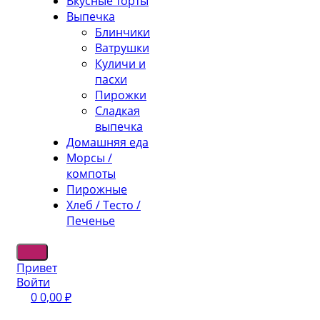
Вкусные торты
Выпечка
Блинчики
Ватрушки
Куличи и
пасхи
Пирожки
Сладкая
выпечка
Домашняя еда
Морсы /
компоты
Пирожные
Хлеб / Тесто /
Печенье
Привет
Войти
0
0,00
₽