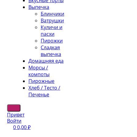
Вкусные торты
Выпечка
Блинчики
Ватрушки
Куличи и
пасхи
Пирожки
Сладкая
выпечка
Домашняя еда
Морсы /
компоты
Пирожные
Хлеб / Тесто /
Печенье
Привет
Войти
0
0,00
₽