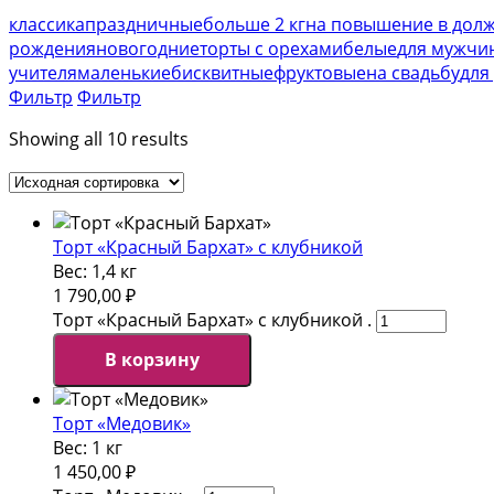
классика
праздничные
больше 2 кг
на повышение в дол
рождения
новогодние
торты с орехами
белые
для мужчи
учителя
маленькие
бисквитные
фруктовые
на свадьбу
для
Фильтр
Фильтр
Showing all 10 results
Торт «Красный Бархат» с клубникой
Вес:
1,4 кг
1 790,00
₽
Торт «Красный Бархат» с клубникой .
В корзину
Торт «Медовик»
Вес:
1 кг
1 450,00
₽