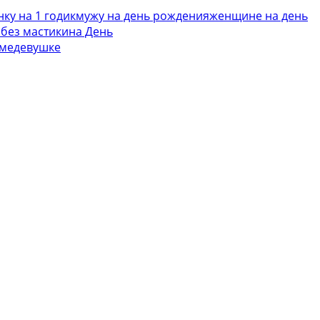
ку на 1 годик
мужу на день рождения
женщине на день
 без мастики
на День
ме
девушке