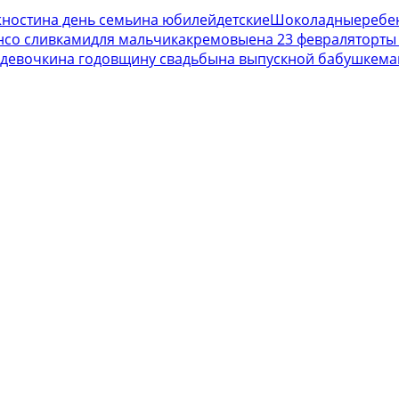
жности
на день семьи
на юбилей
детские
Шоколадные
ребен
н
со сливками
для мальчика
кремовые
на 23 февраля
торты
 девочки
на годовщину свадьбы
на выпускной
бабушке
ма