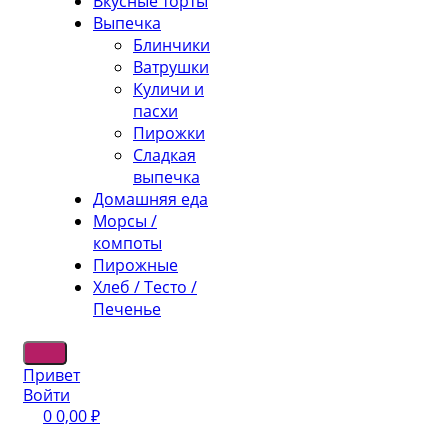
Вкусные торты
Выпечка
Блинчики
Ватрушки
Куличи и
пасхи
Пирожки
Сладкая
выпечка
Домашняя еда
Морсы /
компоты
Пирожные
Хлеб / Тесто /
Печенье
Привет
Войти
0
0,00
₽