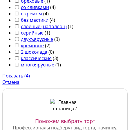
ореховые
(
1
)
со сливками
(
4
)
с кремом
(
4
)
без мастики
(
4
)
слоеные (наполеон)
(
1
)
серийные
(
1
)
двухъярусные
(
3
)
кремовые
(
2
)
2 шоколада
(
0
)
классические
(
3
)
многоярусные
(
1
)
Показать
(
4
)
Отмена
Поможем выбрать торт
Профессионалы подберут вид торта, начинку,