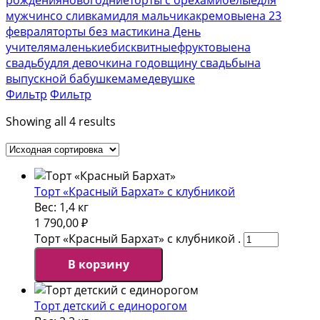
мужчин
со сливками
для мальчика
кремовые
на 23
февраля
торты без мастики
на День
учителя
маленькие
бисквитные
фруктовые
на
свадьбу
для девочки
на годовщину свадьбы
на
выпускной
бабушке
маме
девушке
Фильтр
Фильтр
Showing all 4 results
Торт «Красный Бархат» с клубникой
Вес:
1,4 кг
1 790,00
₽
Торт «Красный Бархат» с клубникой .
В корзину
Торт детский с единорогом