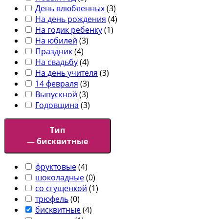
День влюбленных
(
3
)
На день рождения
(
4
)
На годик ребенку
(
1
)
На юбилей
(
3
)
Праздник
(
4
)
На свадьбу
(
4
)
На день учителя
(
3
)
14 февраля
(
3
)
Выпускной
(
3
)
Годовщина
(
3
)
Тип
— бисквитные
фруктовые
(
4
)
шоколадные
(
0
)
со сгущенкой
(
1
)
трюфель
(
0
)
бисквитные
(
4
)