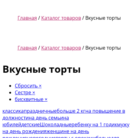
Главная
/
Каталог товаров
/ Вкусные торты
Главная
/
Каталог товаров
/ Вкусные торты
Вкусные торты
Сбросить
×
Сестре
×
бисквитные
×
классика
праздничные
больше 2 кг
на повышение в
должности
на день семьи
на
юбилей
детские
Шоколадные
ребенку на 1 годик
мужу
на день рождения
женщине на день
рождения
новогодние
торты с орехами
белые
для