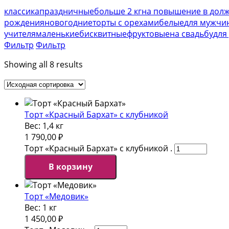
классика
праздничные
больше 2 кг
на повышение в дол
рождения
новогодние
торты с орехами
белые
для мужчи
учителя
маленькие
бисквитные
фруктовые
на свадьбу
для
Фильтр
Фильтр
Showing all 8 results
Торт «Красный Бархат» с клубникой
Вес:
1,4 кг
1 790,00
₽
Торт «Красный Бархат» с клубникой .
В корзину
Торт «Медовик»
Вес:
1 кг
1 450,00
₽