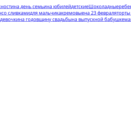
жности
на день семьи
на юбилей
детские
Шоколадные
ребен
н
со сливками
для мальчика
кремовые
на 23 февраля
торты
 девочки
на годовщину свадьбы
на выпускной
бабушке
ма