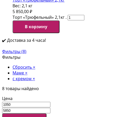
Вес:
2,1 кг
5 850,00
₽
Торт «Трюфельный» 2,1кг .
В корзину
✔️ Доставка за 4 часа!
Фильтры (8)
Фильтры
Сбросить
×
Маме
×
с кремом
×
8
товары найдено
Цена