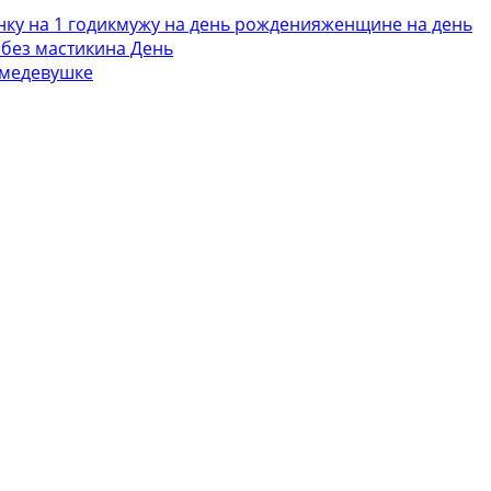
ку на 1 годик
мужу на день рождения
женщине на день
 без мастики
на День
ме
девушке