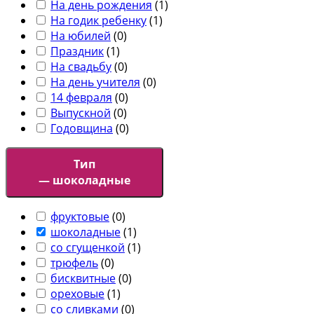
На день рождения
(
1
)
На годик ребенку
(
1
)
На юбилей
(
0
)
Праздник
(
1
)
На свадьбу
(
0
)
На день учителя
(
0
)
14 февраля
(
0
)
Выпускной
(
0
)
Годовщина
(
0
)
Тип
— шоколадные
фруктовые
(
0
)
шоколадные
(
1
)
со сгущенкой
(
1
)
трюфель
(
0
)
бисквитные
(
0
)
ореховые
(
1
)
со сливками
(
0
)