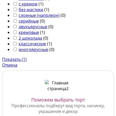
с кремом
(
1
)
без мастики
(
1
)
слоеные (наполеон)
(
0
)
серийные
(
0
)
двухъярусные
(
0
)
кремовые
(
1
)
2 шоколада
(
0
)
классические
(
1
)
многоярусные
(
0
)
Показать
(
1
)
Отмена
Поможем выбрать торт
Профессионалы подберут вид торта, начинку,
украшения и декор