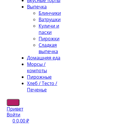
Вкусные торты
Выпечка
Блинчики
Ватрушки
Куличи и
пасхи
Пирожки
Сладкая
выпечка
Домашняя еда
Морсы /
компоты
Пирожные
Хлеб / Тесто /
Печенье
Привет
Войти
0
0,00
₽