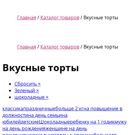
Главная
/
Каталог товаров
/ Вкусные торты
Главная
/
Каталог товаров
/ Вкусные торты
Вкусные торты
Сбросить
×
Зеленый
×
шоколадные
×
классика
праздничные
больше 2 кг
на повышение в
должности
на день семьи
на
юбилей
детские
Шоколадные
ребенку на 1 годик
мужу
на день рождения
женщине на день
рождения
новогодние
торты с орехами
белые
для