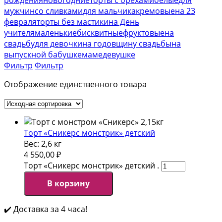
мужчин
со сливками
для мальчика
кремовые
на 23
февраля
торты без мастики
на День
учителя
маленькие
бисквитные
фруктовые
на
свадьбу
для девочки
на годовщину свадьбы
на
выпускной
бабушке
маме
девушке
Фильтр
Фильтр
Отображение единственного товара
Торт «Сникерс монстрик» детский
Вес:
2,6 кг
4 550,00
₽
Торт «Сникерс монстрик» детский .
В корзину
✔️ Доставка за 4 часа!