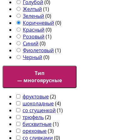
Голубой
(
0
)
Желтый
(
1
)
Зеленый
(
0
)
Коричневый
(
0
)
Красный
(
0
)
Розовый
(
1
)
Синий
(
0
)
Фиолетовый
(
1
)
Черный
(
0
)
Тип
— многоярусные
фруктовые
(
2
)
шоколадные
(
4
)
со сгущенкой
(
1
)
трюфель
(
2
)
бисквитные
(
1
)
ореховые
(
3
)
со сливками
(
0
)