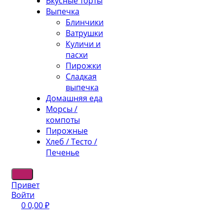
Вкусные торты
Выпечка
Блинчики
Ватрушки
Куличи и
пасхи
Пирожки
Сладкая
выпечка
Домашняя еда
Морсы /
компоты
Пирожные
Хлеб / Тесто /
Печенье
Привет
Войти
0
0,00
₽